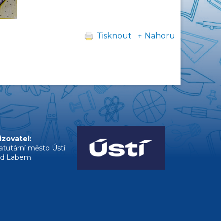
Tisknout
↑ Nahoru
izovatel:
atutární město Ústí
ad Labem