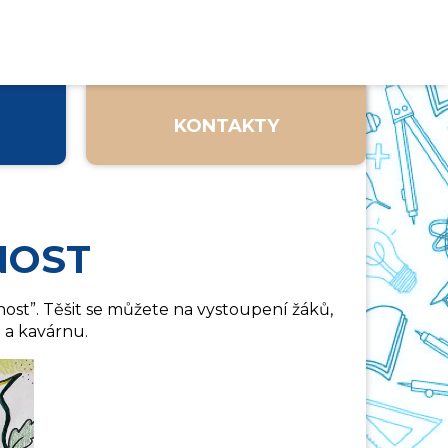
KONTAKTY
NOST
nost”. Těšit se můžete na vystoupení žáků,
z a kavárnu.