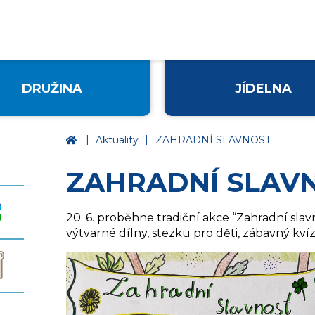
DRUŽINA
JÍDELNA
|
|
Základní škola Ústí nad Labem, Palachova
Aktuality
ZAHRADNÍ SLAVNOST
ZAHRADNÍ SLAV
20. 6. proběhne tradiční akce “Zahradní slav
výtvarné dílny, stezku pro děti, zábavný kví