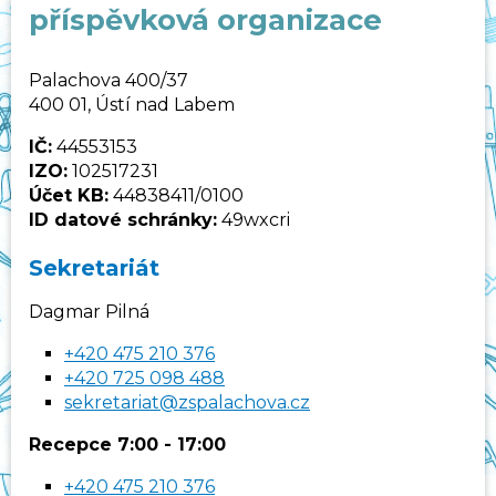
příspěvková organizace
Palachova 400/37
400 01, Ústí nad Labem
IČ:
44553153
IZO:
102517231
Účet KB:
44838411/0100
ID datové schránky:
49wxcri
Sekretariát
Dagmar Pilná
+420 475 210 376
+420 725 098 488
sekretariat@zspalachova.cz
Recepce 7:00 - 17:00
+420 475 210 376