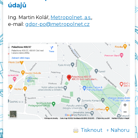
údajů
Ing. Martin Kolář,
Metropolnet, a.s.
,
e-mail:
gdpr-po@metropolnet.cz
Tisknout
↑ Nahoru