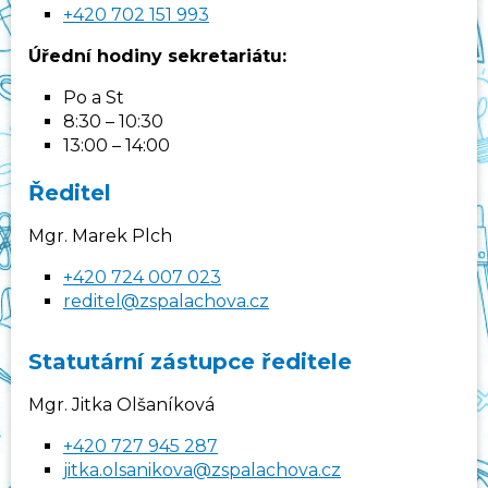
+420 702 151 993
Úřední hodiny sekretariátu:
Po a St
8:30 – 10:30
13:00 – 14:00
Ředitel
Mgr. Marek Plch
+420 724 007 023
reditel@zspalachova.cz
Statutární zástupce ředitele
Mgr. Jitka Olšaníková
+420 727 945 287
jitka.olsanikova@zspalachova.cz