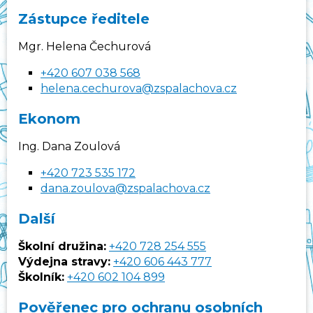
Zástupce ředitele
Mgr. Helena Čechurová
+420 607 038 568
helena.cechurova@zspalachova.cz
Ekonom
Ing. Dana Zoulová
+420 723 535 172
dana.zoulova@zspalachova.cz
Další
Školní družina:
+420
728 254 555
Výdejna stravy:
+420 606 443 777
Školník:
+420 602 104 899
Pověřenec pro ochranu osobních