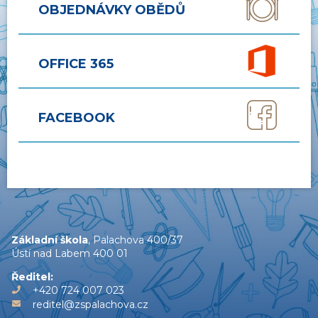
OBJEDNÁVKY OBĚDŮ
OFFICE 365
FACEBOOK
Základní škola
, Palachova 400/37
Ústí nad Labem 400 01
Ředitel:
+420 724 007 023
reditel@zspalachova.cz