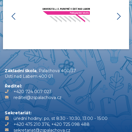
předchozí
da
Základní škola
, Palachova 400/37
Ústí nad Labem 400 01
Ředitel:
+420 724 007 023
reditel@zspalachova.cz
Sekretariát:
úřední hodiny: po, st 8:30 - 10:30, 13:00 - 15:00
+420 475 210 376, +420 725 098 488
sekretariat@zspalachova.cz