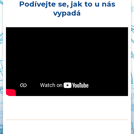
Podívejte se, jak to u nás
vypadá