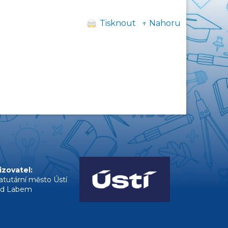
Tisknout
↑ Nahoru
izovatel:
atutární město Ústí
ad Labem