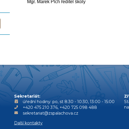
Mgr. Marek Plch ředitel školy
Sekretariát:
Zř
úřední hodiny: po, st 8:30 - 10:30, 13:00 - 15:00
St
n
+420 475 210 376, +420 725 098 488
sekretariat@zspalachova.cz
Další kontakty