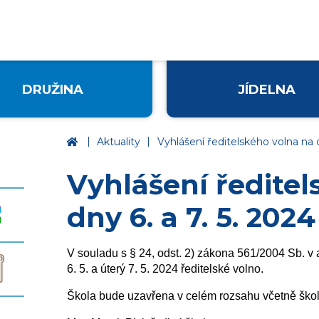
DRUŽINA
JÍDELNA
|
|
Základní škola Ústí nad Labem, Palachova
Aktuality
Vyhlášení ředitelského volna na d
Vyhlášení ředitel
dny 6. a 7. 5. 2024
V souladu s § 24, odst. 2) zákona 561/2004 Sb. v 
6. 5. a úterý 7. 5. 2024 ředitelské volno.
Škola bude uzavřena v celém rozsahu včetně školn