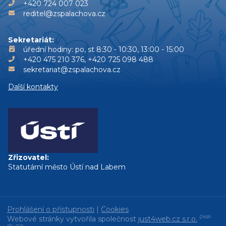
+420 724 007 023
reditel@zspalachova.cz
Sekretariát:
úřední hodiny: po, st 8:30 - 10:30, 13:00 - 15:00
+420 475 210 376, +420 725 098 488
sekretariat@zspalachova.cz
Další kontakty
Zřizovatel:
Statutární město Ústí nad Labem
Prohlášení o přístupnosti
|
Cookies
Webové stránky vytvořila společnost
just4web.cz s.r.o.
(J4W-