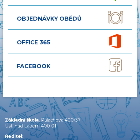
OBJEDNÁVKY OBĚDŮ
OFFICE 365
FACEBOOK
Základní škola
, Palachova 400/37
Ústí nad Labem 400 01
Ředitel: