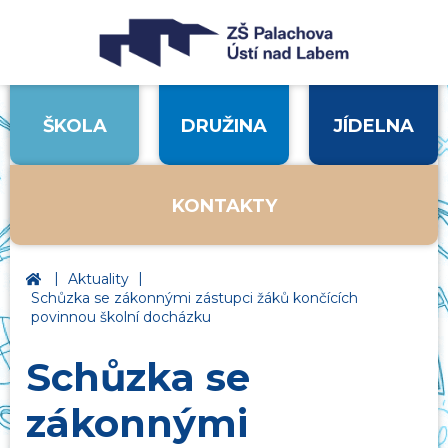
ŠKOLA
DRUŽINA
JÍDELNA
KONTAKTY
|
|
Základní škola Ústí nad Labem, Palachova
Aktuality
Schůzka se zákonnými zástupci žáků končících
povinnou školní docházku
Schůzka se
zákonnými