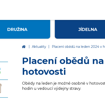
DRUŽINA
JÍDELNA
|
|
Základní škola Ústí nad Labem, Palachova
Aktuality
Placení obědů na leden 2024 v h
Placení obědů na
hotovosti
Obědy na leden je možné osobně v hotovosti 
hodin u vedoucí výdejny stravy.