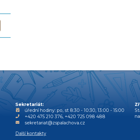
Sekretariát:
Zř
úřední hodiny: po, st 8:30 - 10:30, 13:00 - 15:00
St
n
+420 475 210 376, +420 725 098 488
sekretariat@zspalachova.cz
Další kontakty