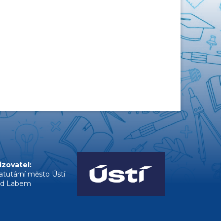
izovatel:
atutární město Ústí
ad Labem